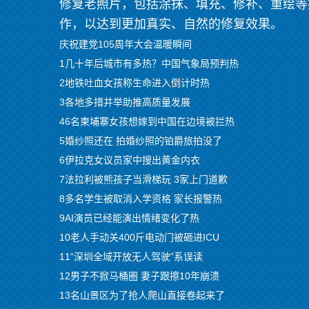
修复老照片，包括涂抹、填充、修补、重绘等
作，以达到更加真实、自然的修复效果。
庆祝建党105周年大会温暖瞬间
1几十年后城市有多热？中国气象局预判热
2地铁吐血女孩称生命进入倒计时热
3各地多措并举助推高质量发展
46名柬埔寨女孩想嫁到中国在边境被拦热
5婚纱照还在 拍婚纱照的铂爵旅拍没了
6伊拉克女议员家中搜出黄金内衣
7法拉利被熊孩子当滑梯玩 3家上门道歉
8多名学生被取消入学资格 家长报警热
9AI演员已经能演出情绪变化了热
10老人手动关400斤电动门被砸进ICU
11“深圳全域开放无人驾驶”系误读
12男子不掀马桶圈 妻子跟擦10年崩溃
13名山景区为了抢人爬山直接卷起来了