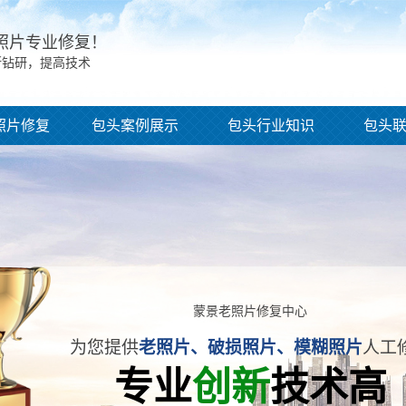
照片专业修复
！
断钻研，提高技术
照片修复
包头案例展示
包头行业知识
包头
蒙景老照片修复中心
为您提供
老照片、破损照片、模糊照片
人工
专业
创新
技术高