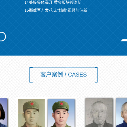
14美股集体高开 黄金板块领涨新
15挪威军方发花式“划船”视频加油新
客户案例 / CASES