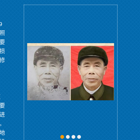
9
照
要
损
修
技
要
进
。
地